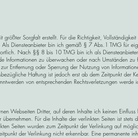
größter Sorgfalt erstellt. Für die Richtigkeit, Vollständigkei
ls Diensteanbieter bin ich gemäß § 7 Abs.1 TMG für eige
tlich. Nach §§ 8 bis 10 TMG bin ich als Diensteanbieter j
emde Informationen zu überwachen oder nach Umständen zu fo
gen zur Entfernung oder Sperrung der Nutzung von Informati
sbezügliche Haftung ist jedoch erst ab dem Zeitpunkt der Ke
anntwerden von entsprechenden Rechtsverletzungen werde i
nen Webseiten Dritter, auf deren Inhalte ich keinen Einfluss
bernehmen. Für die Inhalte der verlinkten Seiten ist stets d
inkten Seiten wurden zum Zeitpunkt der Verlinkung auf mögli
tpunkt der Verlinkung nicht erkennbar. Eine permanente inhal