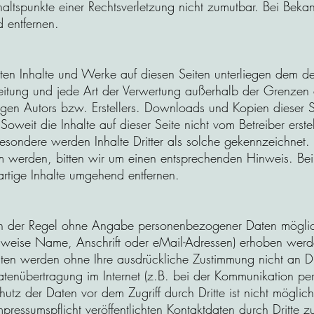
haltspunkte einer Rechtsverletzung nicht zumutbar. Bei Bek
 entfernen.
llten Inhalte und Werke auf diesen Seiten unterliegen dem d
breitung und jede Art der Verwertung außerhalb der Grenzen
igen Autors bzw. Erstellers. Downloads und Kopien dieser Sei
oweit die Inhalte auf dieser Seite nicht vom Betreiber erst
besondere werden Inhalte Dritter als solche gekennzeichnet. 
m werden, bitten wir um einen entsprechenden Hinweis. B
rtige Inhalte umgehend entfernen
.
in der Regel ohne Angabe personenbezogener Daten möglic
weise Name, Anschrift oder eMail-Adressen) erhoben werden
 Daten werden ohne Ihre ausdrückliche Zustimmung nicht an D
tenübertragung im Internet (z.B. bei der Kommunikation per 
utz der Daten vor dem Zugriff durch Dritte ist nicht möglich
essumspflicht veröffentlichten Kontaktdaten durch Dritte 